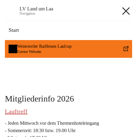
LV Land um Laa
Navigation
LV Land um Laa
Start
öffnet
Weinviertler Raiffeisen Laufcup
in
Externe Webseite
neuem
Tab
Mitgliederinfo 2026
Lauftreff
- Jeden Mittwoch vor dem Thermenhoteleingang
- Sommerzeit: 18:30 bzw. 19.00 Uhr