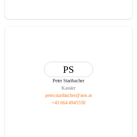
PS
Peter Staribacher
Kassier
peter.staribacher@aon.at
+43 664 4945550