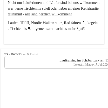
Nicht nur Läuferinnen und Läufer sind bei uns willkommen:
wer gerne Tischtennis spielt oder lieber an einer Kegelpartie 
teilnimmt - alle sind herzlich willkommen! 
Laufen 🏃‍♂️🏃‍♀️, Nordic Walken👩‍🦯, Rad fahren 🚴, kegeln 
, Tischtennis 🏓 – gemeinsam macht es mehr Spaß!
L
vor 2 Wochen
Sport & Freizeit
V
Lauftraining im Schubertpark am 17
L
Lesezeit 1 Minute
•
17. Juli 202
a
n
d
u
m
L
a
a