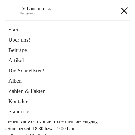
LV Land um Laa
Navigation
LV Land um Laa
Start
Über uns!
öffnet
Weinviertler Raiffeisen Laufcup
Beiträge
in
Externe Webseite
neuem
Artikel
Tab
Die Schnellsten!
Alben
Zahlen & Fakten
Mitgliederinfo 2026
Kontakte
Lauftreff
Standorte
- Jeden Mittwoch vor dem Thermenhoteleingang
- Sommerzeit: 18:30 bzw. 19.00 Uhr