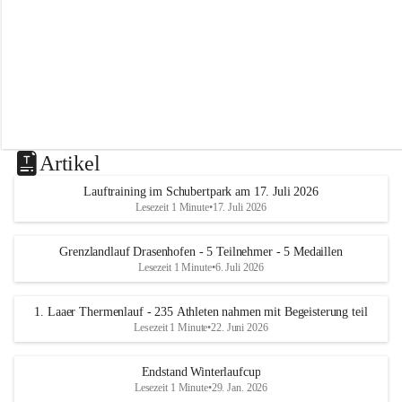
m
L
a
a
Artikel
Lauftraining im Schubertpark am 17. Juli 2026
Lesezeit 1 Minute
•
17. Juli 2026
Grenzlandlauf Drasenhofen - 5 Teilnehmer - 5 Medaillen
Lesezeit 1 Minute
•
6. Juli 2026
1. Laaer Thermenlauf - 235 Athleten nahmen mit Begeisterung teil
Lesezeit 1 Minute
•
22. Juni 2026
Endstand Winterlaufcup
Lesezeit 1 Minute
•
29. Jan. 2026