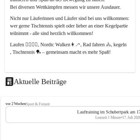
Bei diversen Wettkämpfen messen wir unsere Ausdauer.
Nicht nur Läuferinnen und Läufer sind bei uns willkommen:
wer gerne Tischtennis spielt oder lieber an einer Kegelpartie 
teilnimmt - alle sind herzlich willkommen! 
Laufen 🏃‍♂️🏃‍♀️, Nordic Walken👩‍🦯, Rad fahren 🚴, kegeln 
, Tischtennis 🏓 – gemeinsam macht es mehr Spaß!
Aktuelle Beiträge
L
vor 2 Wochen
Sport & Freizeit
V
Lauftraining im Schubertpark am 17
L
Lesezeit 1 Minute
•
17. Juli 202
a
n
d
u