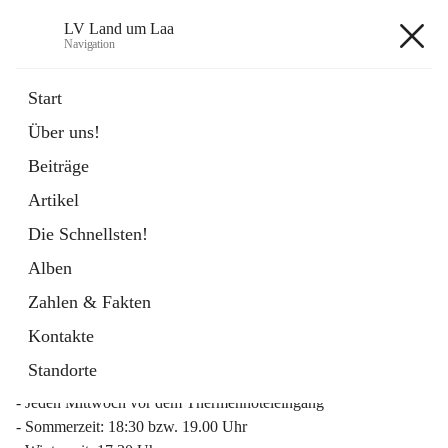
LV Land um Laa
Navigation
LV Land um Laa
Start
Über uns!
öffnet
Weinviertler Raiffeisen Laufcup
Beiträge
in
Externe Webseite
neuem
Artikel
Tab
Die Schnellsten!
Alben
Zahlen & Fakten
Mitgliederinfo 2026
Kontakte
Lauftreff
Standorte
- Jeden Mittwoch vor dem Thermenhoteleingang
- Sommerzeit: 18:30 bzw. 19.00 Uhr