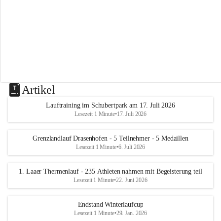
m
L
a
a
Artikel
Lauftraining im Schubertpark am 17. Juli 2026
Lesezeit 1 Minute
•
17. Juli 2026
Grenzlandlauf Drasenhofen - 5 Teilnehmer - 5 Medaillen
Lesezeit 1 Minute
•
6. Juli 2026
1. Laaer Thermenlauf - 235 Athleten nahmen mit Begeisterung teil
Lesezeit 1 Minute
•
22. Juni 2026
Endstand Winterlaufcup
Lesezeit 1 Minute
•
29. Jan. 2026