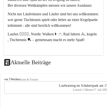
Bei diversen Wettkämpfen messen wir unsere Ausdauer.
Nicht nur Läuferinnen und Läufer sind bei uns willkommen:
wer gerne Tischtennis spielt oder lieber an einer Kegelpartie 
teilnimmt - alle sind herzlich willkommen! 
Laufen 🏃‍♂️🏃‍♀️, Nordic Walken👩‍🦯, Rad fahren 🚴, kegeln 
, Tischtennis 🏓 – gemeinsam macht es mehr Spaß!
Aktuelle Beiträge
L
vor 3 Wochen
Sport & Freizeit
V
Lauftraining im Schubertpark am 17
L
Lesezeit 1 Minute
•
17. Juli 202
a
n
d
u