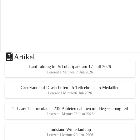
m
L
a
a
Artikel
Lauftraining im Schubertpark am 17. Juli 2026
Lesezeit 1 Minute
•
17. Juli 2026
Grenzlandlauf Drasenhofen - 5 Teilnehmer - 5 Medaillen
Lesezeit 1 Minute
•
6. Juli 2026
1. Laaer Thermenlauf - 235 Athleten nahmen mit Begeisterung teil
Lesezeit 1 Minute
•
22. Juni 2026
Endstand Winterlaufcup
Lesezeit 1 Minute
•
29. Jan. 2026