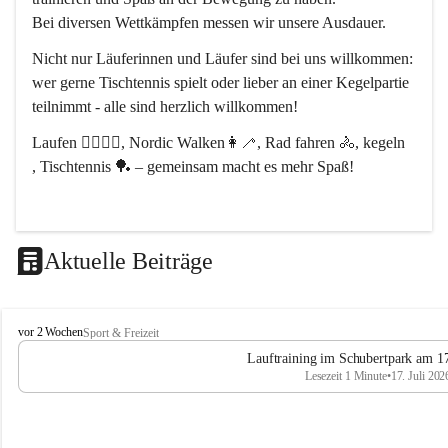
Bei diversen Wettkämpfen messen wir unsere Ausdauer.
Nicht nur Läuferinnen und Läufer sind bei uns willkommen:
wer gerne Tischtennis spielt oder lieber an einer Kegelpartie 
teilnimmt - alle sind herzlich willkommen! 
Laufen 🏃‍♂️🏃‍♀️, Nordic Walken👩‍🦯, Rad fahren 🚴, kegeln 
, Tischtennis 🏓 – gemeinsam macht es mehr Spaß!
Aktuelle Beiträge
L
vor 2 Wochen
Sport & Freizeit
V
Lauftraining im Schubertpark am 17
L
Lesezeit 1 Minute
•
17. Juli 202
a
n
d
u