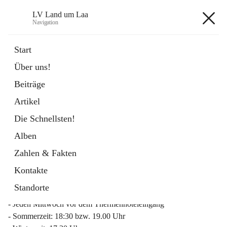
LV Land um Laa
Navigation
LV Land um Laa
Start
Über uns!
öffnet
Weinviertler Raiffeisen Laufcup
Beiträge
in
Externe Webseite
neuem
Artikel
Tab
Die Schnellsten!
Alben
Zahlen & Fakten
Mitgliederinfo 2026
Kontakte
Lauftreff
Standorte
- Jeden Mittwoch vor dem Thermenhoteleingang
- Sommerzeit: 18:30 bzw. 19.00 Uhr