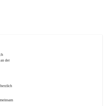
 
ch 
an der 
 herzlich 
gemeinsam 