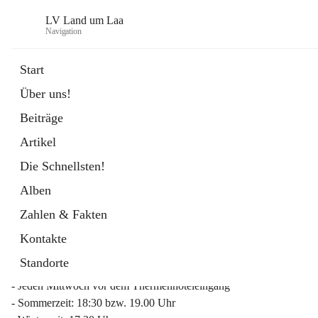
LV Land um Laa
Navigation
Start
Über uns!
öffnet
Weinviertler Raiffeisen Laufcup
Beiträge
in
Externe Webseite
neuem
Artikel
Tab
Die Schnellsten!
Alben
Zahlen & Fakten
Mitgliederinfo 2026
Kontakte
Lauftreff
Standorte
- Jeden Mittwoch vor dem Thermenhoteleingang
- Sommerzeit: 18:30 bzw. 19.00 Uhr