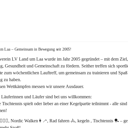
m Laa – Gemeinsam in Bewegung seit 2005!
verein 
LV Land um Laa
 wurde im Jahr 
2005
 gegründet – mit dem Ziel,
, Gesundheit und Gemeinschaft
 zu fördern. Seither treffen sich sportli
te zum 
wöchentlichen Lauftreff, 
um gemeinsam zu trainieren und Spaß 
 zu haben.
rsen Wettkämpfen messen wir unsere Ausdauer.
r Läuferinnen und Läufer sind bei uns willkommen:
 Tischtennis spielt oder lieber an einer Kegelpartie teilnimmt - alle sind
en! 
‍♂️🏃‍♀️, Nordic Walken👩‍🦯, Rad fahren 🚴, kegeln , Tischtennis 🏓 – 
 mehr Spaß!