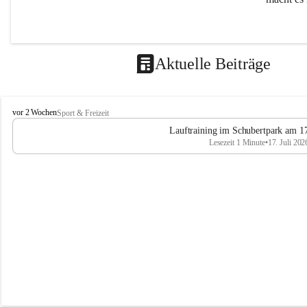
Aktuelle Beiträge
L
vor 2 Wochen
Sport & Freizeit
V
Lauftraining im Schubertpark am 17
L
Lesezeit 1 Minute
•
17. Juli 202
a
n
d
u
m
L
a
a