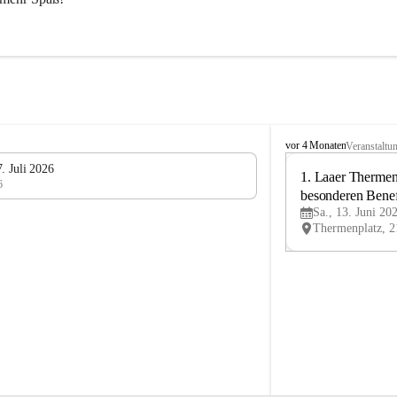
L
vor 4 Monaten
Veranstaltu
V
. Juli 2026
L
1. Laaer Thermenl
6
a
besonderen Benef
n
Sa., 13. Juni 20
Laa
d
u
m
L
a
a