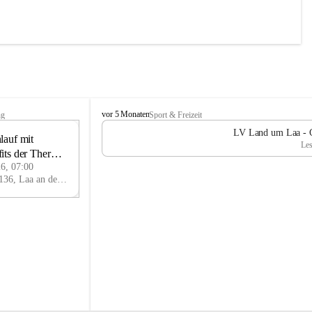
L
vor 5 Monaten
ng
Sport & Freizeit
V
LV Land um Laa - Ch
auf mit 
L
13
Les
a
its der Therme 
JUN
n
26, 07:00
d
Thermenplatz, 2136, Laa an der Thaya, Mistelbach, Niederösterreich, AUT
u
m
L
a
a