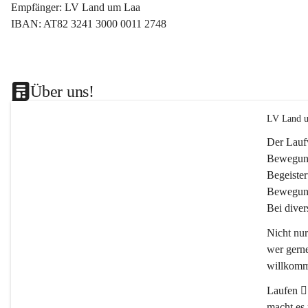
Empfänger: LV Land um Laa
IBAN: AT82 3241 3000 0011 2748
Über uns!
LV Land u
Der Lauf
Bewegung
Begeister
Bewegung
Bei dive
Nicht nu
wer gerne
willkomm
Laufen 🏃
macht es