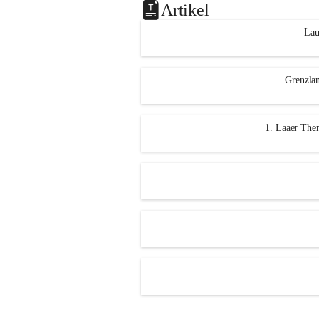
Artikel
Lau
Grenzlan
1. Laaer Ther