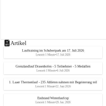
m
L
a
a
Artikel
Lauftraining im Schubertpark am 17. Juli 2026
Lesezeit 1 Minute
•
17. Juli 2026
Grenzlandlauf Drasenhofen - 5 Teilnehmer - 5 Medaillen
Lesezeit 1 Minute
•
6. Juli 2026
1. Laaer Thermenlauf - 235 Athleten nahmen mit Begeisterung teil
Lesezeit 1 Minute
•
22. Juni 2026
Endstand Winterlaufcup
Lesezeit 1 Minute
•
29. Jan. 2026