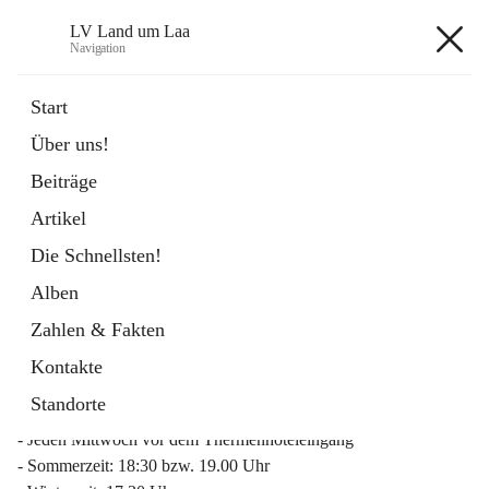
LV Land um Laa
Navigation
LV Land um Laa
Start
Über uns!
öffnet
Weinviertler Raiffeisen Laufcup
Beiträge
in
Externe Webseite
neuem
Artikel
Tab
Die Schnellsten!
Alben
Zahlen & Fakten
Mitgliederinfo 2026
Kontakte
Lauftreff
Standorte
- Jeden Mittwoch vor dem Thermenhoteleingang
- Sommerzeit: 18:30 bzw. 19.00 Uhr