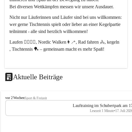
Bei diversen Wettkämpfen messen wir unsere Ausdauer.
Nicht nur Läuferinnen und Läufer sind bei uns willkommen:
wer gerne Tischtennis spielt oder lieber an einer Kegelpartie 
teilnimmt - alle sind herzlich willkommen! 
Laufen 🏃‍♂️🏃‍♀️, Nordic Walken👩‍🦯, Rad fahren 🚴, kegeln 
, Tischtennis 🏓 – gemeinsam macht es mehr Spaß!
Aktuelle Beiträge
L
vor 2 Wochen
Sport & Freizeit
V
Lauftraining im Schubertpark am 17
L
Lesezeit 1 Minute
•
17. Juli 202
a
n
d
u