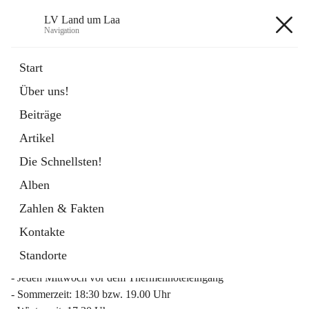
LV Land um Laa
Navigation
LV Land um Laa
Start
Über uns!
öffnet
Weinviertler Raiffeisen Laufcup
Beiträge
in
Externe Webseite
neuem
Artikel
Tab
Die Schnellsten!
Alben
Zahlen & Fakten
Mitgliederinfo 2026
Kontakte
Lauftreff
Standorte
- Jeden Mittwoch vor dem Thermenhoteleingang
- Sommerzeit: 18:30 bzw. 19.00 Uhr