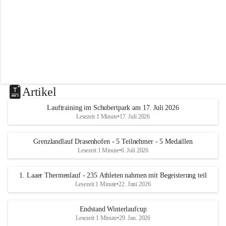
m
L
a
a
Artikel
Lauftraining im Schubertpark am 17. Juli 2026
Lesezeit 1 Minute
•
17. Juli 2026
Grenzlandlauf Drasenhofen - 5 Teilnehmer - 5 Medaillen
Lesezeit 1 Minute
•
6. Juli 2026
1. Laaer Thermenlauf - 235 Athleten nahmen mit Begeisterung teil
Lesezeit 1 Minute
•
22. Juni 2026
Endstand Winterlaufcup
Lesezeit 1 Minute
•
29. Jan. 2026