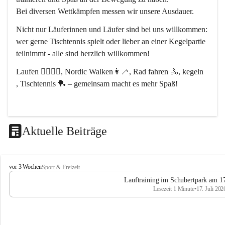
Bei diversen Wettkämpfen messen wir unsere Ausdauer.
Nicht nur Läuferinnen und Läufer sind bei uns willkommen:
wer gerne Tischtennis spielt oder lieber an einer Kegelpartie 
teilnimmt - alle sind herzlich willkommen! 
Laufen 🏃‍♂️🏃‍♀️, Nordic Walken👩‍🦯, Rad fahren 🚴, kegeln 
, Tischtennis 🏓 – gemeinsam macht es mehr Spaß!
Aktuelle Beiträge
L
vor 3 Wochen
Sport & Freizeit
V
Lauftraining im Schubertpark am 17
L
Lesezeit 1 Minute
•
17. Juli 202
a
n
d
u