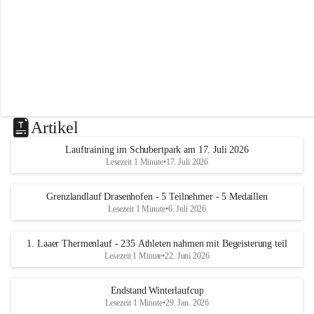
m
L
a
a
Artikel
Lauftraining im Schubertpark am 17. Juli 2026
Lesezeit 1 Minute
•
17. Juli 2026
Grenzlandlauf Drasenhofen - 5 Teilnehmer - 5 Medaillen
Lesezeit 1 Minute
•
6. Juli 2026
1. Laaer Thermenlauf - 235 Athleten nahmen mit Begeisterung teil
Lesezeit 1 Minute
•
22. Juni 2026
Endstand Winterlaufcup
Lesezeit 1 Minute
•
29. Jan. 2026