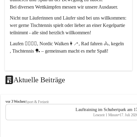
Bei diversen Wettkämpfen messen wir unsere Ausdauer.
Nicht nur Läuferinnen und Läufer sind bei uns willkommen:
wer gerne Tischtennis spielt oder lieber an einer Kegelpartie 
teilnimmt - alle sind herzlich willkommen! 
Laufen 🏃‍♂️🏃‍♀️, Nordic Walken👩‍🦯, Rad fahren 🚴, kegeln 
, Tischtennis 🏓 – gemeinsam macht es mehr Spaß!
Aktuelle Beiträge
L
vor 3 Wochen
Sport & Freizeit
V
Lauftraining im Schubertpark am 17
L
Lesezeit 1 Minute
•
17. Juli 202
a
n
d
u