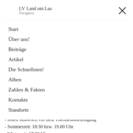
LV Land um Laa
Navigation
LV Land um Laa
Start
Über uns!
öffnet
Weinviertler Raiffeisen Laufcup
Beiträge
in
Externe Webseite
neuem
Artikel
Tab
Die Schnellsten!
Alben
Zahlen & Fakten
Mitgliederinfo 2026
Kontakte
Lauftreff
Standorte
- Jeden Mittwoch vor dem Thermenhoteleingang
- Sommerzeit: 18:30 bzw. 19.00 Uhr