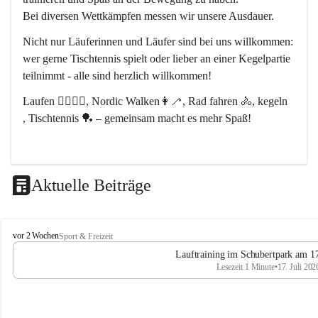
Bei diversen Wettkämpfen messen wir unsere Ausdauer.
Nicht nur Läuferinnen und Läufer sind bei uns willkommen:
wer gerne Tischtennis spielt oder lieber an einer Kegelpartie 
teilnimmt - alle sind herzlich willkommen! 
Laufen 🏃‍♂️🏃‍♀️, Nordic Walken👩‍🦯, Rad fahren 🚴, kegeln 
, Tischtennis 🏓 – gemeinsam macht es mehr Spaß!
Aktuelle Beiträge
L
vor 2 Wochen
Sport & Freizeit
V
Lauftraining im Schubertpark am 17
L
Lesezeit 1 Minute
•
17. Juli 202
a
n
d
u