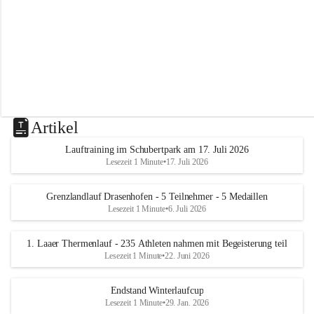
m
L
a
a
Artikel
Lauftraining im Schubertpark am 17. Juli 2026
Lesezeit 1 Minute
•
17. Juli 2026
Grenzlandlauf Drasenhofen - 5 Teilnehmer - 5 Medaillen
Lesezeit 1 Minute
•
6. Juli 2026
1. Laaer Thermenlauf - 235 Athleten nahmen mit Begeisterung teil
Lesezeit 1 Minute
•
22. Juni 2026
Endstand Winterlaufcup
Lesezeit 1 Minute
•
29. Jan. 2026