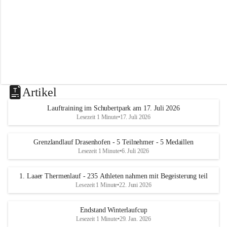
m
L
a
a
Artikel
Lauftraining im Schubertpark am 17. Juli 2026
Lesezeit 1 Minute
•
17. Juli 2026
Grenzlandlauf Drasenhofen - 5 Teilnehmer - 5 Medaillen
Lesezeit 1 Minute
•
6. Juli 2026
1. Laaer Thermenlauf - 235 Athleten nahmen mit Begeisterung teil
Lesezeit 1 Minute
•
22. Juni 2026
Endstand Winterlaufcup
Lesezeit 1 Minute
•
29. Jan. 2026