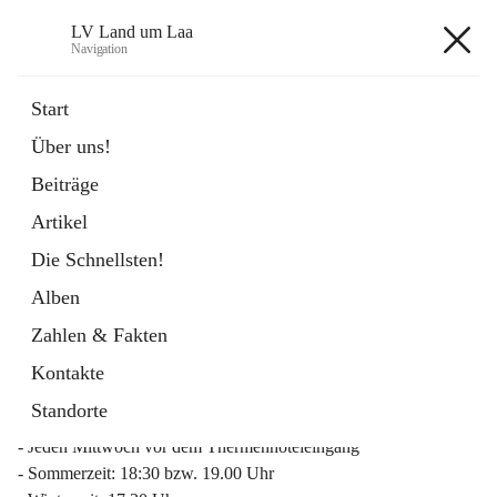
LV Land um Laa
Navigation
LV Land um Laa
Start
Über uns!
öffnet
Weinviertler Raiffeisen Laufcup
Beiträge
in
Externe Webseite
neuem
Artikel
Tab
Die Schnellsten!
Alben
Zahlen & Fakten
Mitgliederinfo 2026
Kontakte
Lauftreff
Standorte
- Jeden Mittwoch vor dem Thermenhoteleingang
- Sommerzeit: 18:30 bzw. 19.00 Uhr