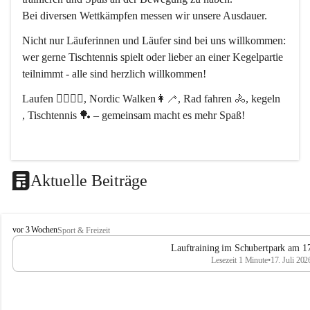
Bei diversen Wettkämpfen messen wir unsere Ausdauer.
Nicht nur Läuferinnen und Läufer sind bei uns willkommen:
wer gerne Tischtennis spielt oder lieber an einer Kegelpartie 
teilnimmt - alle sind herzlich willkommen! 
Laufen 🏃‍♂️🏃‍♀️, Nordic Walken👩‍🦯, Rad fahren 🚴, kegeln 
, Tischtennis 🏓 – gemeinsam macht es mehr Spaß!
Aktuelle Beiträge
L
vor 3 Wochen
Sport & Freizeit
V
Lauftraining im Schubertpark am 17
L
Lesezeit 1 Minute
•
17. Juli 202
a
n
d
u