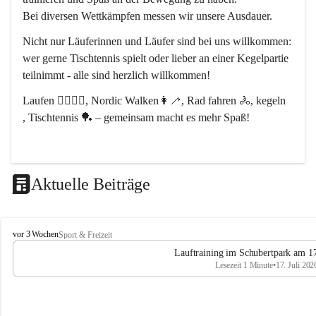
Bei diversen Wettkämpfen messen wir unsere Ausdauer.
Nicht nur Läuferinnen und Läufer sind bei uns willkommen:
wer gerne Tischtennis spielt oder lieber an einer Kegelpartie 
teilnimmt - alle sind herzlich willkommen! 
Laufen 🏃‍♂️🏃‍♀️, Nordic Walken👩‍🦯, Rad fahren 🚴, kegeln 
, Tischtennis 🏓 – gemeinsam macht es mehr Spaß!
Aktuelle Beiträge
L
vor 3 Wochen
Sport & Freizeit
V
Lauftraining im Schubertpark am 17
L
Lesezeit 1 Minute
•
17. Juli 202
a
n
d
u