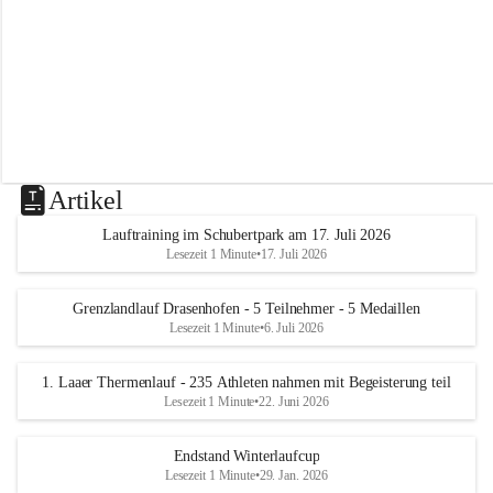
m
L
a
a
Artikel
Lauftraining im Schubertpark am 17. Juli 2026
Lesezeit 1 Minute
•
17. Juli 2026
Grenzlandlauf Drasenhofen - 5 Teilnehmer - 5 Medaillen
Lesezeit 1 Minute
•
6. Juli 2026
1. Laaer Thermenlauf - 235 Athleten nahmen mit Begeisterung teil
Lesezeit 1 Minute
•
22. Juni 2026
Endstand Winterlaufcup
Lesezeit 1 Minute
•
29. Jan. 2026