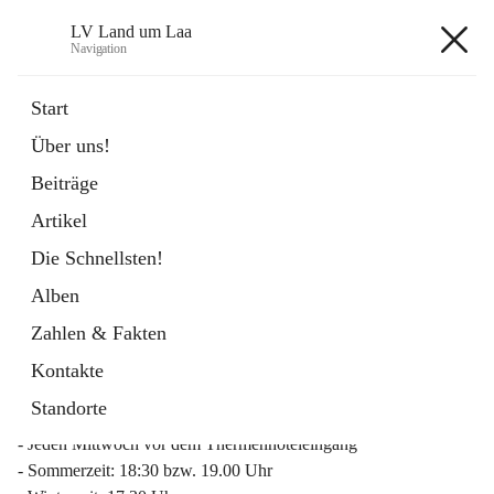
LV Land um Laa
Navigation
LV Land um Laa
Start
Über uns!
öffnet
Weinviertler Raiffeisen Laufcup
Beiträge
in
Externe Webseite
neuem
Artikel
Tab
Die Schnellsten!
Alben
Zahlen & Fakten
Mitgliederinfo 2026
Kontakte
Lauftreff
Standorte
- Jeden Mittwoch vor dem Thermenhoteleingang
- Sommerzeit: 18:30 bzw. 19.00 Uhr