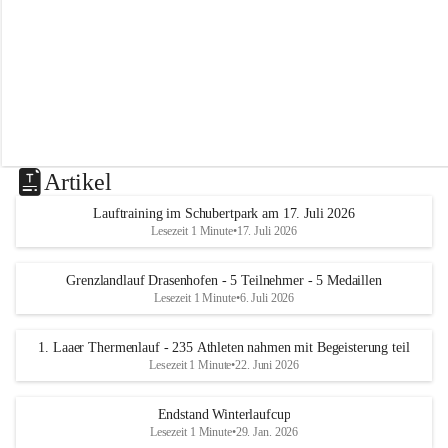
m
L
a
a
Artikel
Lauftraining im Schubertpark am 17. Juli 2026
Lesezeit 1 Minute
•
17. Juli 2026
Grenzlandlauf Drasenhofen - 5 Teilnehmer - 5 Medaillen
Lesezeit 1 Minute
•
6. Juli 2026
1. Laaer Thermenlauf - 235 Athleten nahmen mit Begeisterung teil
Lesezeit 1 Minute
•
22. Juni 2026
Endstand Winterlaufcup
Lesezeit 1 Minute
•
29. Jan. 2026