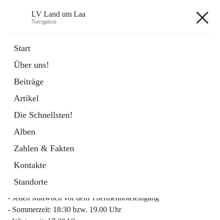
LV Land um Laa
Navigation
LV Land um Laa
Start
Über uns!
öffnet
Weinviertler Raiffeisen Laufcup
Beiträge
in
Externe Webseite
neuem
Artikel
Tab
Die Schnellsten!
Alben
Zahlen & Fakten
Mitgliederinfo 2026
Kontakte
Lauftreff
Standorte
- Jeden Mittwoch vor dem Thermenhoteleingang
- Sommerzeit: 18:30 bzw. 19.00 Uhr