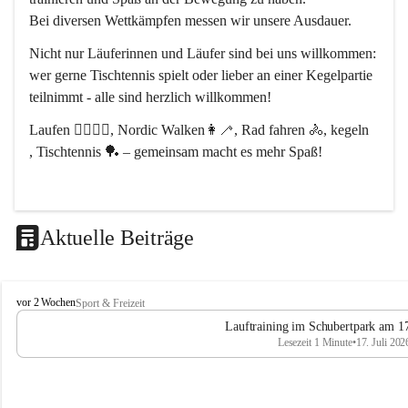
Bei diversen Wettkämpfen messen wir unsere Ausdauer.
Nicht nur Läuferinnen und Läufer sind bei uns willkommen:
wer gerne Tischtennis spielt oder lieber an einer Kegelpartie 
teilnimmt - alle sind herzlich willkommen! 
Laufen 🏃‍♂️🏃‍♀️, Nordic Walken👩‍🦯, Rad fahren 🚴, kegeln 
, Tischtennis 🏓 – gemeinsam macht es mehr Spaß!
Aktuelle Beiträge
L
vor 2 Wochen
Sport & Freizeit
V
Lauftraining im Schubertpark am 17
L
Lesezeit 1 Minute
•
17. Juli 202
a
n
d
u