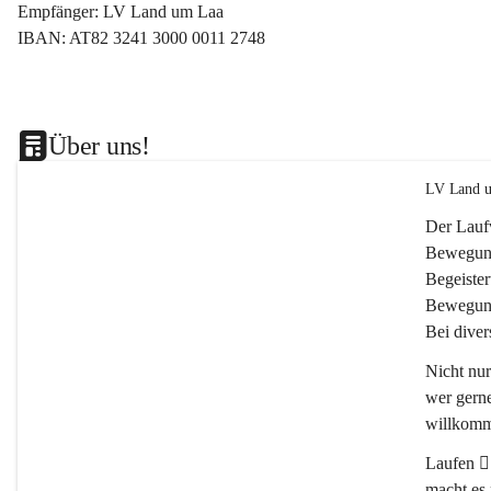
Empfänger: LV Land um Laa
IBAN: AT82 3241 3000 0011 2748
Über uns!
LV Land u
Der Lauf
Bewegung
Begeister
Bewegung
Bei dive
Nicht nu
wer gerne
willkomm
Laufen 🏃
macht es