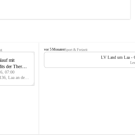
L
vor 5 Monaten
ng
Sport & Freizeit
V
LV Land um Laa - Ch
auf mit 
L
13
Les
a
its der Therme 
JUN
n
26, 07:00
d
Thermenplatz, 2136, Laa an der Thaya, Mistelbach, Niederösterreich, AUT
u
m
L
a
a