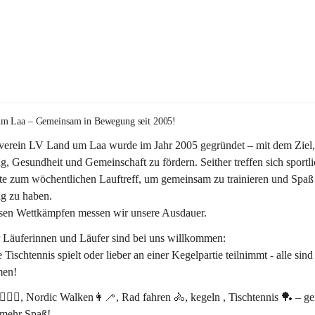
m Laa – Gemeinsam in Bewegung seit 2005!
verein 
LV Land um Laa
 wurde im Jahr 
2005
 gegründet – mit dem Ziel,
, Gesundheit und Gemeinschaft
 zu fördern. Seither treffen sich sportli
te zum 
wöchentlichen Lauftreff, 
um gemeinsam zu trainieren und Spaß 
 zu haben.
rsen Wettkämpfen messen wir unsere Ausdauer.
r Läuferinnen und Läufer sind bei uns willkommen:
 Tischtennis spielt oder lieber an einer Kegelpartie teilnimmt - alle sind
en! 
‍♂️🏃‍♀️, Nordic Walken👩‍🦯, Rad fahren 🚴, kegeln , Tischtennis 🏓 – 
 mehr Spaß!