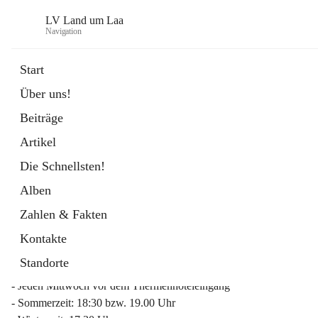
LV Land um Laa
Navigation
Start
Über uns!
öffnet
Weinviertler Raiffeisen Laufcup
Beiträge
in
Externe Webseite
neuem
Artikel
Tab
Die Schnellsten!
Alben
Zahlen & Fakten
Mitgliederinfo 2026
Kontakte
Lauftreff
Standorte
- Jeden Mittwoch vor dem Thermenhoteleingang
- Sommerzeit: 18:30 bzw. 19.00 Uhr