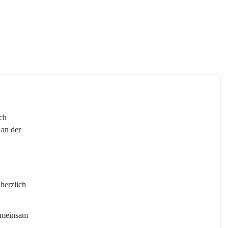
 
ch 
an der 
 herzlich 
gemeinsam 