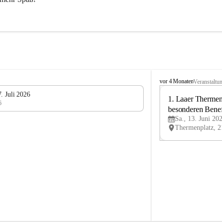
L
vor 4 Monaten
Veranstaltu
V
. Juli 2026
L
1. Laaer Thermenl
6
a
besonderen Benef
n
Sa., 13. Juni 20
Laa
d
u
m
L
a
a