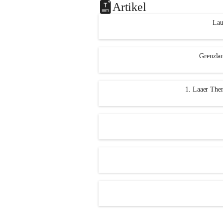
Artikel
Lau
Grenzlan
1. Laaer Ther