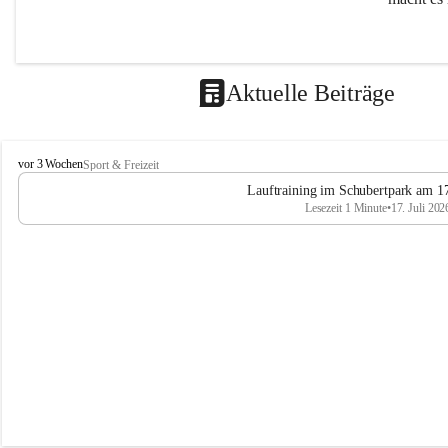
Aktuelle Beiträge
L
vor 3 Wochen
Sport & Freizeit
V
Lauftraining im Schubertpark am 17
L
Lesezeit 1 Minute
•
17. Juli 202
a
n
d
u
m
L
a
a