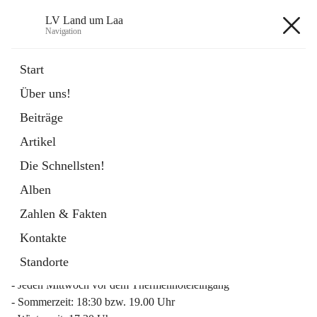
LV Land um Laa
Navigation
LV Land um Laa
Start
Über uns!
öffnet
Weinviertler Raiffeisen Laufcup
Beiträge
in
Externe Webseite
neuem
Artikel
Tab
Die Schnellsten!
Alben
Zahlen & Fakten
Mitgliederinfo 2026
Kontakte
Lauftreff
Standorte
- Jeden Mittwoch vor dem Thermenhoteleingang
- Sommerzeit: 18:30 bzw. 19.00 Uhr