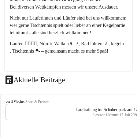
Bei diversen Wettkämpfen messen wir unsere Ausdauer.
Nicht nur Läuferinnen und Läufer sind bei uns willkommen:
wer gerne Tischtennis spielt oder lieber an einer Kegelpartie 
teilnimmt - alle sind herzlich willkommen! 
Laufen 🏃‍♂️🏃‍♀️, Nordic Walken👩‍🦯, Rad fahren 🚴, kegeln 
, Tischtennis 🏓 – gemeinsam macht es mehr Spaß!
Aktuelle Beiträge
L
vor 2 Wochen
Sport & Freizeit
V
Lauftraining im Schubertpark am 17
L
Lesezeit 1 Minute
•
17. Juli 202
a
n
d
u