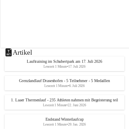
m
L
a
a
Artikel
Lauftraining im Schubertpark am 17. Juli 2026
Lesezeit 1 Minute
•
17. Juli 2026
Grenzlandlauf Drasenhofen - 5 Teilnehmer - 5 Medaillen
Lesezeit 1 Minute
•
6. Juli 2026
1. Laaer Thermenlauf - 235 Athleten nahmen mit Begeisterung teil
Lesezeit 1 Minute
•
22. Juni 2026
Endstand Winterlaufcup
Lesezeit 1 Minute
•
29. Jan. 2026