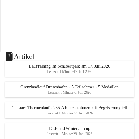
m
L
a
a
Artikel
Lauftraining im Schubertpark am 17. Juli 2026
Lesezeit 1 Minute
•
17. Juli 2026
Grenzlandlauf Drasenhofen - 5 Teilnehmer - 5 Medaillen
Lesezeit 1 Minute
•
6. Juli 2026
1. Laaer Thermenlauf - 235 Athleten nahmen mit Begeisterung teil
Lesezeit 1 Minute
•
22. Juni 2026
Endstand Winterlaufcup
Lesezeit 1 Minute
•
29. Jan. 2026