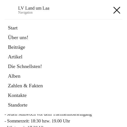
LV Land um Laa
Navigation
LV Land um Laa
Start
Über uns!
öffnet
Weinviertler Raiffeisen Laufcup
Beiträge
in
Externe Webseite
neuem
Artikel
Tab
Die Schnellsten!
Alben
Zahlen & Fakten
Mitgliederinfo 2026
Kontakte
Lauftreff
Standorte
- Jeden Mittwoch vor dem Thermenhoteleingang
- Sommerzeit: 18:30 bzw. 19.00 Uhr