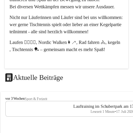
Bei diversen Wettkämpfen messen wir unsere Ausdauer.
Nicht nur Läuferinnen und Läufer sind bei uns willkommen:
wer gerne Tischtennis spielt oder lieber an einer Kegelpartie 
teilnimmt - alle sind herzlich willkommen! 
Laufen 🏃‍♂️🏃‍♀️, Nordic Walken👩‍🦯, Rad fahren 🚴, kegeln 
, Tischtennis 🏓 – gemeinsam macht es mehr Spaß!
Aktuelle Beiträge
L
vor 3 Wochen
Sport & Freizeit
V
Lauftraining im Schubertpark am 17
L
Lesezeit 1 Minute
•
17. Juli 202
a
n
d
u