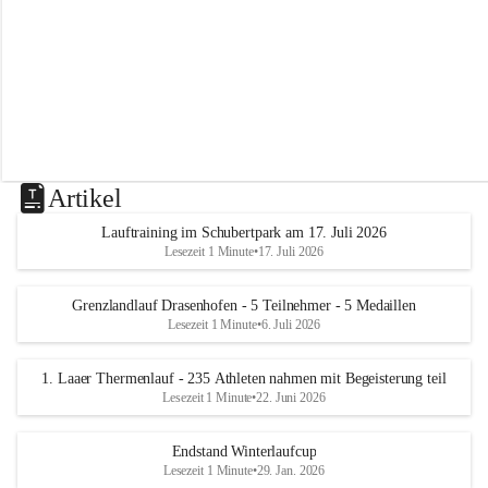
m
L
a
a
Artikel
Lauftraining im Schubertpark am 17. Juli 2026
Lesezeit 1 Minute
•
17. Juli 2026
Grenzlandlauf Drasenhofen - 5 Teilnehmer - 5 Medaillen
Lesezeit 1 Minute
•
6. Juli 2026
1. Laaer Thermenlauf - 235 Athleten nahmen mit Begeisterung teil
Lesezeit 1 Minute
•
22. Juni 2026
Endstand Winterlaufcup
Lesezeit 1 Minute
•
29. Jan. 2026