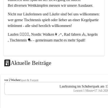
Bei diversen Wettkämpfen messen wir unsere Ausdauer.
Nicht nur Läuferinnen und Läufer sind bei uns willkommen:
wer gerne Tischtennis spielt oder lieber an einer Kegelpartie 
teilnimmt - alle sind herzlich willkommen! 
Laufen 🏃‍♂️🏃‍♀️, Nordic Walken👩‍🦯, Rad fahren 🚴, kegeln 
, Tischtennis 🏓 – gemeinsam macht es mehr Spaß!
Aktuelle Beiträge
L
vor 2 Wochen
Sport & Freizeit
V
Lauftraining im Schubertpark am 17
L
Lesezeit 1 Minute
•
17. Juli 202
a
n
d
u