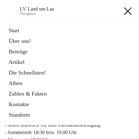
LV Land um Laa
Navigation
LV Land um Laa
Start
Über uns!
öffnet
Weinviertler Raiffeisen Laufcup
Beiträge
in
Externe Webseite
neuem
Artikel
Tab
Die Schnellsten!
Alben
Zahlen & Fakten
Mitgliederinfo 2026
Kontakte
Lauftreff
Standorte
- Jeden Mittwoch vor dem Thermenhoteleingang
- Sommerzeit: 18:30 bzw. 19.00 Uhr