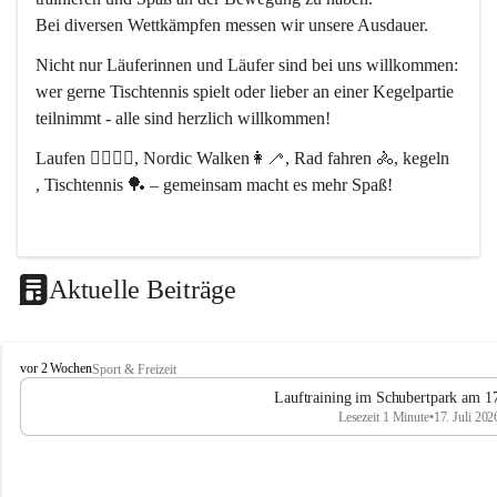
Bei diversen Wettkämpfen messen wir unsere Ausdauer.
Nicht nur Läuferinnen und Läufer sind bei uns willkommen:
wer gerne Tischtennis spielt oder lieber an einer Kegelpartie 
teilnimmt - alle sind herzlich willkommen! 
Laufen 🏃‍♂️🏃‍♀️, Nordic Walken👩‍🦯, Rad fahren 🚴, kegeln 
, Tischtennis 🏓 – gemeinsam macht es mehr Spaß!
Aktuelle Beiträge
L
vor 2 Wochen
Sport & Freizeit
V
Lauftraining im Schubertpark am 17
L
Lesezeit 1 Minute
•
17. Juli 202
a
n
d
u