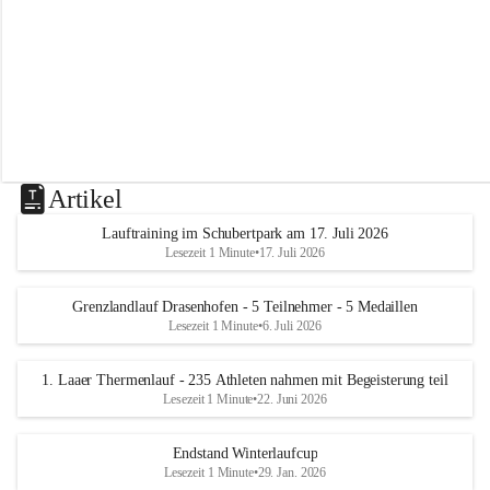
m
L
a
a
Artikel
Lauftraining im Schubertpark am 17. Juli 2026
Lesezeit 1 Minute
•
17. Juli 2026
Grenzlandlauf Drasenhofen - 5 Teilnehmer - 5 Medaillen
Lesezeit 1 Minute
•
6. Juli 2026
1. Laaer Thermenlauf - 235 Athleten nahmen mit Begeisterung teil
Lesezeit 1 Minute
•
22. Juni 2026
Endstand Winterlaufcup
Lesezeit 1 Minute
•
29. Jan. 2026