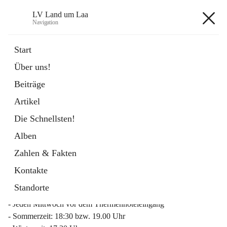
LV Land um Laa
Navigation
LV Land um Laa
Start
Über uns!
öffnet
Weinviertler Raiffeisen Laufcup
Beiträge
in
Externe Webseite
neuem
Artikel
Tab
Die Schnellsten!
Alben
Zahlen & Fakten
Mitgliederinfo 2026
Kontakte
Lauftreff
Standorte
- Jeden Mittwoch vor dem Thermenhoteleingang
- Sommerzeit: 18:30 bzw. 19.00 Uhr