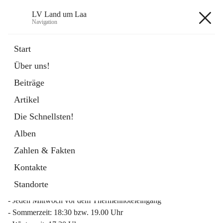
LV Land um Laa
Navigation
LV Land um Laa
Start
Über uns!
öffnet
Weinviertler Raiffeisen Laufcup
Beiträge
in
Externe Webseite
neuem
Artikel
Tab
Die Schnellsten!
Alben
Zahlen & Fakten
Mitgliederinfo 2026
Kontakte
Lauftreff
Standorte
- Jeden Mittwoch vor dem Thermenhoteleingang
- Sommerzeit: 18:30 bzw. 19.00 Uhr