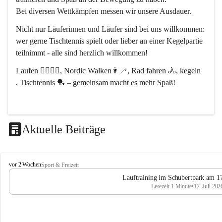
Bei diversen Wettkämpfen messen wir unsere Ausdauer.
Nicht nur Läuferinnen und Läufer sind bei uns willkommen:
wer gerne Tischtennis spielt oder lieber an einer Kegelpartie 
teilnimmt - alle sind herzlich willkommen! 
Laufen 🏃‍♂️🏃‍♀️, Nordic Walken👩‍🦯, Rad fahren 🚴, kegeln 
, Tischtennis 🏓 – gemeinsam macht es mehr Spaß!
Aktuelle Beiträge
L
vor 2 Wochen
Sport & Freizeit
V
Lauftraining im Schubertpark am 17
L
Lesezeit 1 Minute
•
17. Juli 202
a
n
d
u