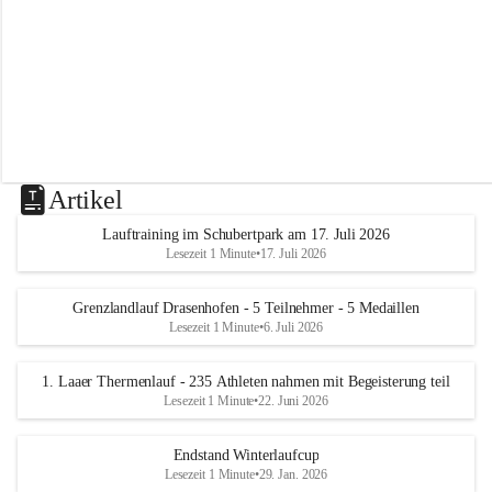
m
L
a
a
Artikel
Lauftraining im Schubertpark am 17. Juli 2026
Lesezeit 1 Minute
•
17. Juli 2026
Grenzlandlauf Drasenhofen - 5 Teilnehmer - 5 Medaillen
Lesezeit 1 Minute
•
6. Juli 2026
1. Laaer Thermenlauf - 235 Athleten nahmen mit Begeisterung teil
Lesezeit 1 Minute
•
22. Juni 2026
Endstand Winterlaufcup
Lesezeit 1 Minute
•
29. Jan. 2026