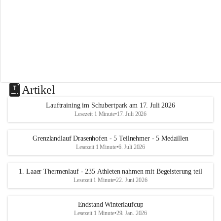
m
L
a
a
Artikel
Lauftraining im Schubertpark am 17. Juli 2026
Lesezeit 1 Minute
•
17. Juli 2026
Grenzlandlauf Drasenhofen - 5 Teilnehmer - 5 Medaillen
Lesezeit 1 Minute
•
6. Juli 2026
1. Laaer Thermenlauf - 235 Athleten nahmen mit Begeisterung teil
Lesezeit 1 Minute
•
22. Juni 2026
Endstand Winterlaufcup
Lesezeit 1 Minute
•
29. Jan. 2026