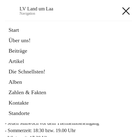
LV Land um Laa
Navigation
LV Land um Laa
Start
Über uns!
öffnet
Weinviertler Raiffeisen Laufcup
Beiträge
in
Externe Webseite
neuem
Artikel
Tab
Die Schnellsten!
Alben
Zahlen & Fakten
Mitgliederinfo 2026
Kontakte
Lauftreff
Standorte
- Jeden Mittwoch vor dem Thermenhoteleingang
- Sommerzeit: 18:30 bzw. 19.00 Uhr