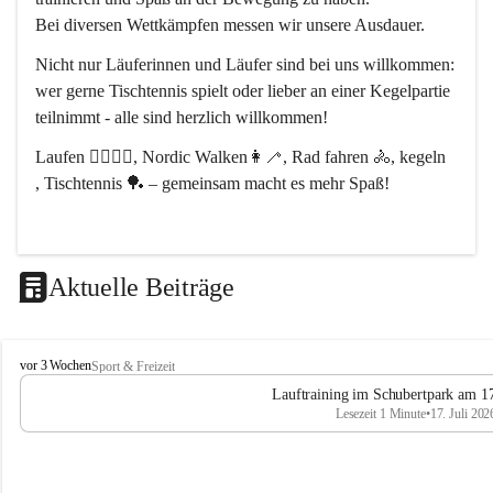
Bei diversen Wettkämpfen messen wir unsere Ausdauer.
Nicht nur Läuferinnen und Läufer sind bei uns willkommen:
wer gerne Tischtennis spielt oder lieber an einer Kegelpartie 
teilnimmt - alle sind herzlich willkommen! 
Laufen 🏃‍♂️🏃‍♀️, Nordic Walken👩‍🦯, Rad fahren 🚴, kegeln 
, Tischtennis 🏓 – gemeinsam macht es mehr Spaß!
Aktuelle Beiträge
L
vor 3 Wochen
Sport & Freizeit
V
Lauftraining im Schubertpark am 17
L
Lesezeit 1 Minute
•
17. Juli 202
a
n
d
u