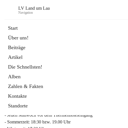
LV Land um Laa
Navigation
Start
Über uns!
öffnet
Weinviertler Raiffeisen Laufcup
Beiträge
in
Externe Webseite
neuem
Artikel
Tab
Die Schnellsten!
Alben
Zahlen & Fakten
Mitgliederinfo 2026
Kontakte
Lauftreff
Standorte
- Jeden Mittwoch vor dem Thermenhoteleingang
- Sommerzeit: 18:30 bzw. 19.00 Uhr