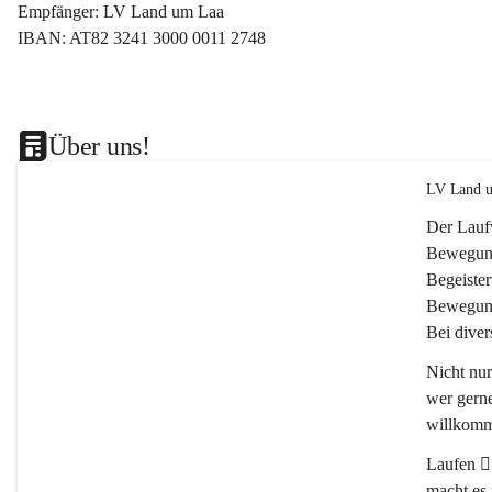
Empfänger: LV Land um Laa
IBAN: AT82 3241 3000 0011 2748
Über uns!
LV Land u
Der Lauf
Bewegung
Begeister
Bewegung
Bei dive
Nicht nu
wer gerne
willkomm
Laufen 🏃
macht es