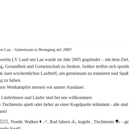
m Laa – Gemeinsam in Bewegung seit 2005!
verein 
LV Land um Laa
 wurde im Jahr 
2005
 gegründet – mit dem Ziel,
, Gesundheit und Gemeinschaft
 zu fördern. Seither treffen sich sportli
te zum 
wöchentlichen Lauftreff, 
um gemeinsam zu trainieren und Spaß 
 zu haben.
rsen Wettkämpfen messen wir unsere Ausdauer.
r Läuferinnen und Läufer sind bei uns willkommen:
 Tischtennis spielt oder lieber an einer Kegelpartie teilnimmt - alle sind
en! 
‍♂️🏃‍♀️, Nordic Walken👩‍🦯, Rad fahren 🚴, kegeln , Tischtennis 🏓 – 
 mehr Spaß!