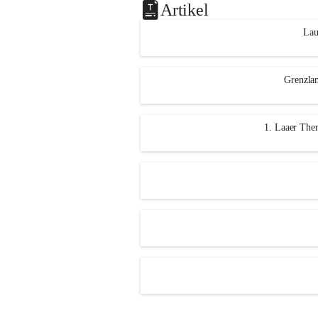
Artikel
Lau
Grenzlan
1. Laaer Ther