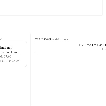
L
vor 5 Monaten
ng
Sport & Freizeit
V
LV Land um Laa - Ch
auf mit 
L
13
Les
a
its der Therme 
JUN
n
26, 07:00
d
Thermenplatz, 2136, Laa an der Thaya, Mistelbach, Niederösterreich, AUT
u
m
L
a
a