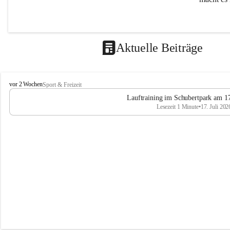
Aktuelle Beiträge
L
vor 2 Wochen
Sport & Freizeit
V
Lauftraining im Schubertpark am 17
L
Lesezeit 1 Minute
•
17. Juli 202
a
n
d
u
m
L
a
a