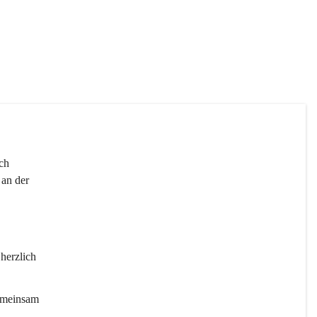
 
ch 
an der 
 herzlich 
gemeinsam 