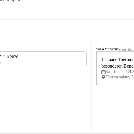
L
vor 4 Monaten
Veranstaltu
V
. Juli 2026
L
1. Laaer Thermenl
6
a
besonderen Benef
n
Sa., 13. Juni 20
Laa
d
u
m
L
a
a