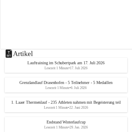
m
L
a
a
Artikel
Lauftraining im Schubertpark am 17. Juli 2026
Lesezeit 1 Minute
•
17. Juli 2026
Grenzlandlauf Drasenhofen - 5 Teilnehmer - 5 Medaillen
Lesezeit 1 Minute
•
6. Juli 2026
1. Laaer Thermenlauf - 235 Athleten nahmen mit Begeisterung teil
Lesezeit 1 Minute
•
22. Juni 2026
Endstand Winterlaufcup
Lesezeit 1 Minute
•
29. Jan. 2026