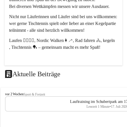
Bei diversen Wettkämpfen messen wir unsere Ausdauer.
Nicht nur Läuferinnen und Läufer sind bei uns willkommen:
wer gerne Tischtennis spielt oder lieber an einer Kegelpartie 
teilnimmt - alle sind herzlich willkommen! 
Laufen 🏃‍♂️🏃‍♀️, Nordic Walken👩‍🦯, Rad fahren 🚴, kegeln 
, Tischtennis 🏓 – gemeinsam macht es mehr Spaß!
Aktuelle Beiträge
L
vor 2 Wochen
Sport & Freizeit
V
Lauftraining im Schubertpark am 17
L
Lesezeit 1 Minute
•
17. Juli 202
a
n
d
u