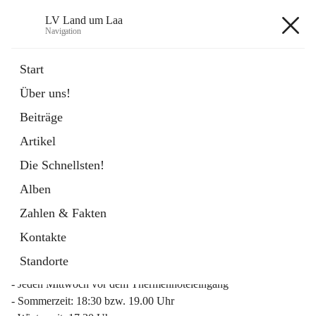
LV Land um Laa
Navigation
LV Land um Laa
Start
Über uns!
öffnet
Weinviertler Raiffeisen Laufcup
Beiträge
in
Externe Webseite
neuem
Artikel
Tab
Die Schnellsten!
Alben
Zahlen & Fakten
Mitgliederinfo 2026
Kontakte
Lauftreff
Standorte
- Jeden Mittwoch vor dem Thermenhoteleingang
- Sommerzeit: 18:30 bzw. 19.00 Uhr