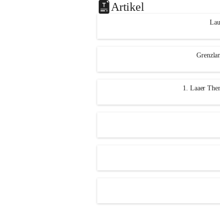
Artikel
Lau
Grenzlan
1. Laaer Ther