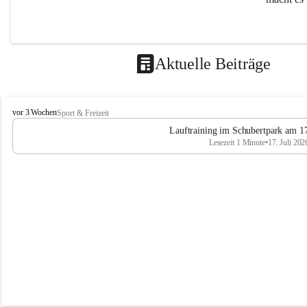
Aktuelle Beiträge
L
vor 3 Wochen
Sport & Freizeit
V
Lauftraining im Schubertpark am 17
L
Lesezeit 1 Minute
•
17. Juli 202
a
n
d
u
m
L
a
a