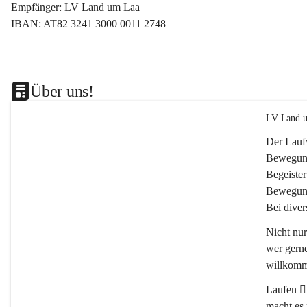
Empfänger: LV Land um Laa
IBAN: AT82 3241 3000 0011 2748
Über uns!
LV Land u
Der Lauf
Bewegung
Begeister
Bewegung
Bei dive
Nicht nu
wer gerne
willkomm
Laufen 🏃
macht es