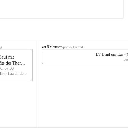
L
vor 5 Monaten
ng
Sport & Freizeit
V
LV Land um Laa - Ch
auf mit 
L
13
Les
a
its der Therme 
JUN
n
26, 07:00
d
Thermenplatz, 2136, Laa an der Thaya, Mistelbach, Niederösterreich, AUT
u
m
L
a
a