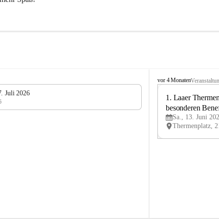
L
vor 4 Monaten
Veranstaltu
V
. Juli 2026
L
1. Laaer Thermenl
6
a
besonderen Benef
n
Sa., 13. Juni 20
Laa
d
u
m
L
a
a