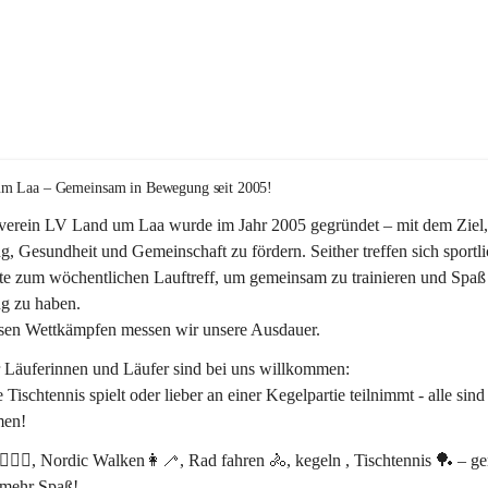
m Laa – Gemeinsam in Bewegung seit 2005!
verein 
LV Land um Laa
 wurde im Jahr 
2005
 gegründet – mit dem Ziel,
, Gesundheit und Gemeinschaft
 zu fördern. Seither treffen sich sportli
te zum 
wöchentlichen Lauftreff, 
um gemeinsam zu trainieren und Spaß 
 zu haben.
rsen Wettkämpfen messen wir unsere Ausdauer.
r Läuferinnen und Läufer sind bei uns willkommen:
 Tischtennis spielt oder lieber an einer Kegelpartie teilnimmt - alle sind
en! 
‍♂️🏃‍♀️, Nordic Walken👩‍🦯, Rad fahren 🚴, kegeln , Tischtennis 🏓 – 
 mehr Spaß!