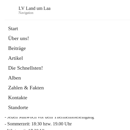
LV Land um Laa
Navigation
Start
Über uns!
öffnet
Weinviertler Raiffeisen Laufcup
Beiträge
in
Externe Webseite
neuem
Artikel
Tab
Die Schnellsten!
Alben
Zahlen & Fakten
Mitgliederinfo 2026
Kontakte
Lauftreff
Standorte
- Jeden Mittwoch vor dem Thermenhoteleingang
- Sommerzeit: 18:30 bzw. 19.00 Uhr