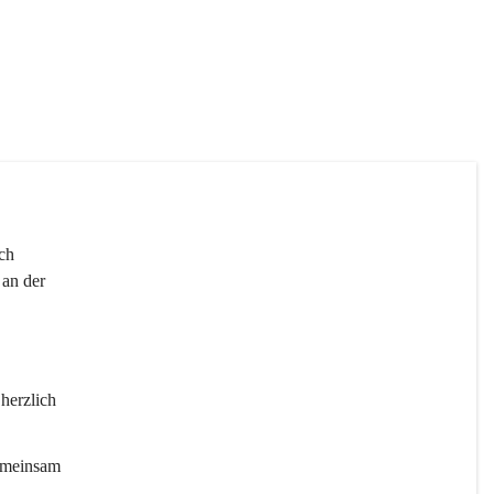
 
ch 
an der 
 herzlich 
gemeinsam 