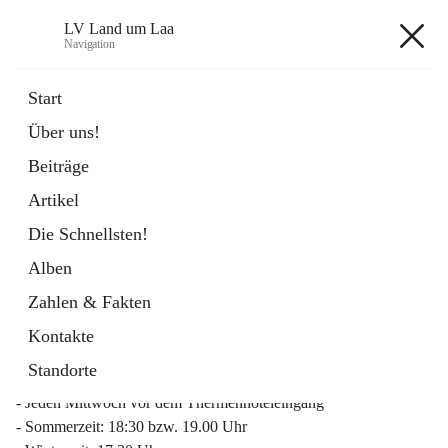
LV Land um Laa
Navigation
LV Land um Laa
Start
Über uns!
öffnet
Weinviertler Raiffeisen Laufcup
Beiträge
in
Externe Webseite
neuem
Artikel
Tab
Die Schnellsten!
Alben
Zahlen & Fakten
Mitgliederinfo 2026
Kontakte
Lauftreff
Standorte
- Jeden Mittwoch vor dem Thermenhoteleingang
- Sommerzeit: 18:30 bzw. 19.00 Uhr