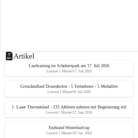
m
L
a
a
Artikel
Lauftraining im Schubertpark am 17. Juli 2026
Lesezeit 1 Minute
•
17. Juli 2026
Grenzlandlauf Drasenhofen - 5 Teilnehmer - 5 Medaillen
Lesezeit 1 Minute
•
6. Juli 2026
1. Laaer Thermenlauf - 235 Athleten nahmen mit Begeisterung teil
Lesezeit 1 Minute
•
22. Juni 2026
Endstand Winterlaufcup
Lesezeit 1 Minute
•
29. Jan. 2026