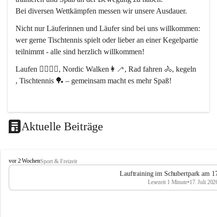
Bei diversen Wettkämpfen messen wir unsere Ausdauer.
Nicht nur Läuferinnen und Läufer sind bei uns willkommen:
wer gerne Tischtennis spielt oder lieber an einer Kegelpartie 
teilnimmt - alle sind herzlich willkommen! 
Laufen 🏃‍♂️🏃‍♀️, Nordic Walken👩‍🦯, Rad fahren 🚴, kegeln 
, Tischtennis 🏓 – gemeinsam macht es mehr Spaß!
Aktuelle Beiträge
L
vor 2 Wochen
Sport & Freizeit
V
Lauftraining im Schubertpark am 17
L
Lesezeit 1 Minute
•
17. Juli 202
a
n
d
u