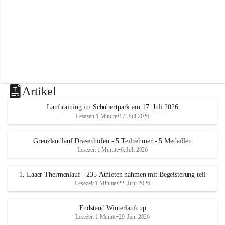
m
L
a
a
Artikel
Lauftraining im Schubertpark am 17. Juli 2026
Lesezeit 1 Minute
•
17. Juli 2026
Grenzlandlauf Drasenhofen - 5 Teilnehmer - 5 Medaillen
Lesezeit 1 Minute
•
6. Juli 2026
1. Laaer Thermenlauf - 235 Athleten nahmen mit Begeisterung teil
Lesezeit 1 Minute
•
22. Juni 2026
Endstand Winterlaufcup
Lesezeit 1 Minute
•
29. Jan. 2026