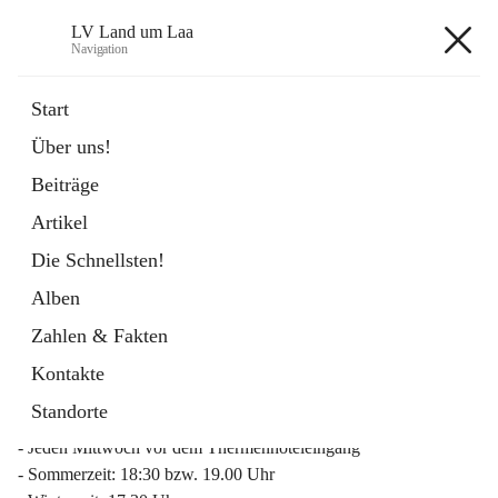
LV Land um Laa
Navigation
LV Land um Laa
Start
Über uns!
öffnet
Weinviertler Raiffeisen Laufcup
Beiträge
in
Externe Webseite
neuem
Artikel
Tab
Die Schnellsten!
Alben
Zahlen & Fakten
Mitgliederinfo 2026
Kontakte
Lauftreff
Standorte
- Jeden Mittwoch vor dem Thermenhoteleingang
- Sommerzeit: 18:30 bzw. 19.00 Uhr