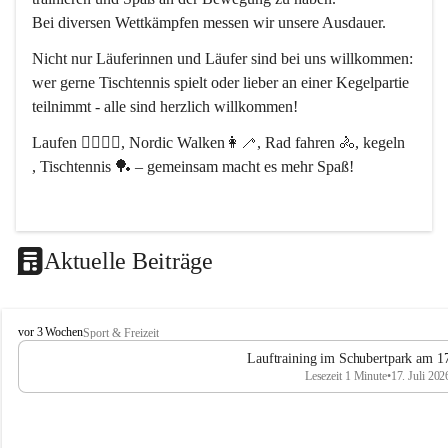
Bei diversen Wettkämpfen messen wir unsere Ausdauer.
Nicht nur Läuferinnen und Läufer sind bei uns willkommen:
wer gerne Tischtennis spielt oder lieber an einer Kegelpartie 
teilnimmt - alle sind herzlich willkommen! 
Laufen 🏃‍♂️🏃‍♀️, Nordic Walken👩‍🦯, Rad fahren 🚴, kegeln 
, Tischtennis 🏓 – gemeinsam macht es mehr Spaß!
Aktuelle Beiträge
L
vor 3 Wochen
Sport & Freizeit
V
Lauftraining im Schubertpark am 17
L
Lesezeit 1 Minute
•
17. Juli 202
a
n
d
u