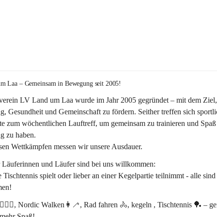
m Laa – Gemeinsam in Bewegung seit 2005!
verein 
LV Land um Laa
 wurde im Jahr 
2005
 gegründet – mit dem Ziel,
, Gesundheit und Gemeinschaft
 zu fördern. Seither treffen sich sportli
te zum 
wöchentlichen Lauftreff, 
um gemeinsam zu trainieren und Spaß 
 zu haben.
rsen Wettkämpfen messen wir unsere Ausdauer.
r Läuferinnen und Läufer sind bei uns willkommen:
 Tischtennis spielt oder lieber an einer Kegelpartie teilnimmt - alle sind
en! 
‍♂️🏃‍♀️, Nordic Walken👩‍🦯, Rad fahren 🚴, kegeln , Tischtennis 🏓 – 
 mehr Spaß!