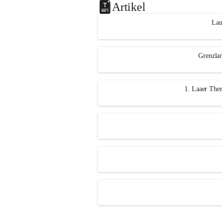
Artikel
Lau
Grenzlan
1. Laaer Ther