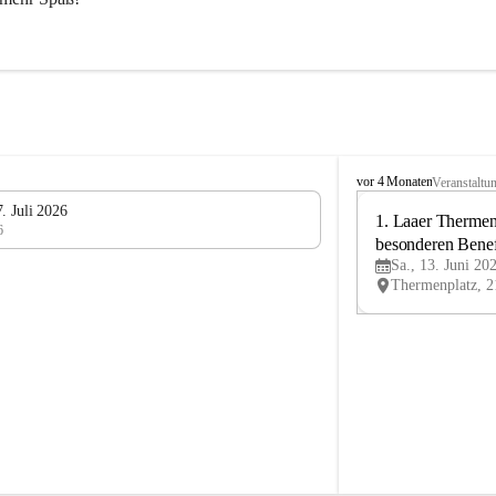
L
vor 4 Monaten
Veranstaltu
V
. Juli 2026
L
1. Laaer Thermenl
6
a
besonderen Benef
n
Sa., 13. Juni 20
Laa
d
u
m
L
a
a