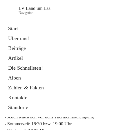
LV Land um Laa
Navigation
Start
Über uns!
öffnet
Weinviertler Raiffeisen Laufcup
Beiträge
in
Externe Webseite
neuem
Artikel
Tab
Die Schnellsten!
Alben
Zahlen & Fakten
Mitgliederinfo 2026
Kontakte
Lauftreff
Standorte
- Jeden Mittwoch vor dem Thermenhoteleingang
- Sommerzeit: 18:30 bzw. 19.00 Uhr