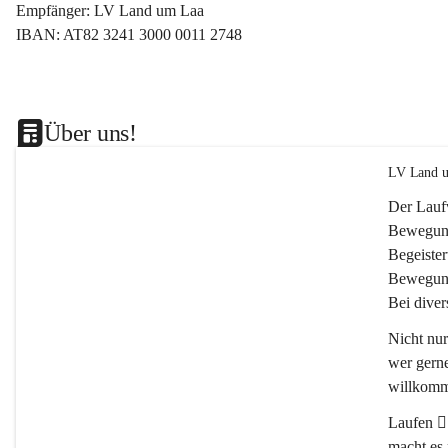
Empfänger: LV Land um Laa
IBAN: AT82 3241 3000 0011 2748
Über uns!
LV Land u
Der Lauf
Bewegung
Begeister
Bewegung
Bei dive
Nicht nu
wer gerne
willkomm
Laufen 🏃
macht es