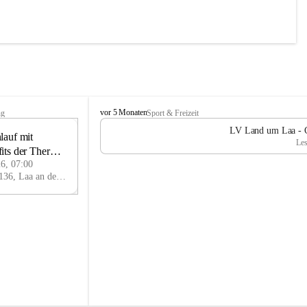
L
vor 5 Monaten
ng
Sport & Freizeit
V
LV Land um Laa - Ch
auf mit 
L
13
Les
a
its der Therme 
JUN
n
26, 07:00
d
Thermenplatz, 2136, Laa an der Thaya, Mistelbach, Niederösterreich, AUT
u
m
L
a
a