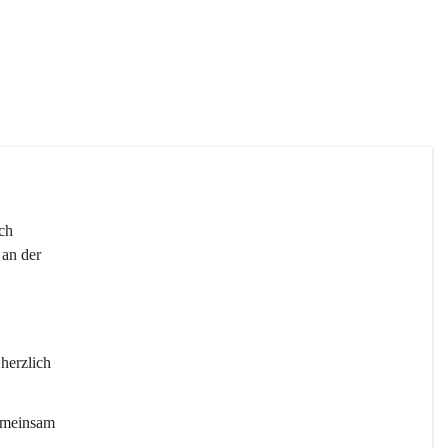
 
ch 
an der 
 herzlich 
gemeinsam 