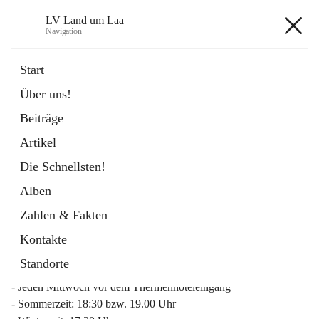
LV Land um Laa
Navigation
LV Land um Laa
Start
Über uns!
öffnet
Weinviertler Raiffeisen Laufcup
Beiträge
in
Externe Webseite
neuem
Artikel
Tab
Die Schnellsten!
Alben
Zahlen & Fakten
Mitgliederinfo 2026
Kontakte
Lauftreff
Standorte
- Jeden Mittwoch vor dem Thermenhoteleingang
- Sommerzeit: 18:30 bzw. 19.00 Uhr