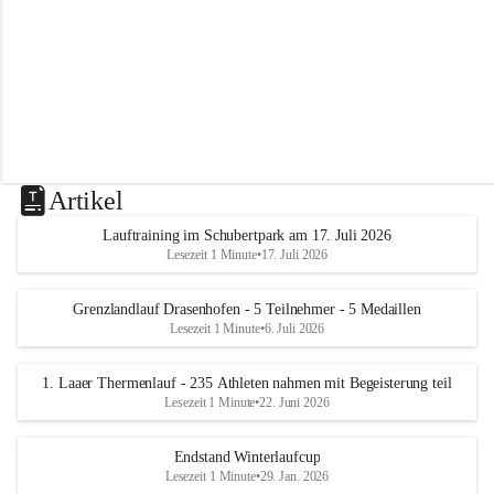
m
L
a
a
Artikel
Lauftraining im Schubertpark am 17. Juli 2026
Lesezeit 1 Minute
•
17. Juli 2026
Grenzlandlauf Drasenhofen - 5 Teilnehmer - 5 Medaillen
Lesezeit 1 Minute
•
6. Juli 2026
1. Laaer Thermenlauf - 235 Athleten nahmen mit Begeisterung teil
Lesezeit 1 Minute
•
22. Juni 2026
Endstand Winterlaufcup
Lesezeit 1 Minute
•
29. Jan. 2026