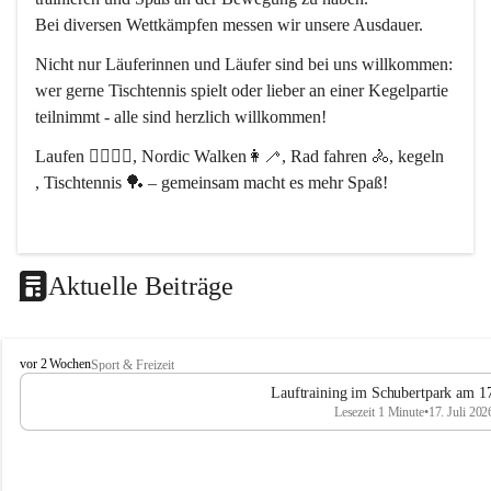
Bei diversen Wettkämpfen messen wir unsere Ausdauer.
Nicht nur Läuferinnen und Läufer sind bei uns willkommen:
wer gerne Tischtennis spielt oder lieber an einer Kegelpartie 
teilnimmt - alle sind herzlich willkommen! 
Laufen 🏃‍♂️🏃‍♀️, Nordic Walken👩‍🦯, Rad fahren 🚴, kegeln 
, Tischtennis 🏓 – gemeinsam macht es mehr Spaß!
Aktuelle Beiträge
L
vor 2 Wochen
Sport & Freizeit
V
Lauftraining im Schubertpark am 17
L
Lesezeit 1 Minute
•
17. Juli 202
a
n
d
u