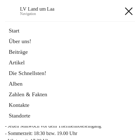
LV Land um Laa
Navigation
LV Land um Laa
Start
Über uns!
öffnet
Weinviertler Raiffeisen Laufcup
Beiträge
in
Externe Webseite
neuem
Artikel
Tab
Die Schnellsten!
Alben
Zahlen & Fakten
Mitgliederinfo 2026
Kontakte
Lauftreff
Standorte
- Jeden Mittwoch vor dem Thermenhoteleingang
- Sommerzeit: 18:30 bzw. 19.00 Uhr