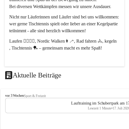
Bei diversen Wettkämpfen messen wir unsere Ausdauer.
Nicht nur Läuferinnen und Läufer sind bei uns willkommen:
wer gerne Tischtennis spielt oder lieber an einer Kegelpartie 
teilnimmt - alle sind herzlich willkommen! 
Laufen 🏃‍♂️🏃‍♀️, Nordic Walken👩‍🦯, Rad fahren 🚴, kegeln 
, Tischtennis 🏓 – gemeinsam macht es mehr Spaß!
Aktuelle Beiträge
L
vor 3 Wochen
Sport & Freizeit
V
Lauftraining im Schubertpark am 17
L
Lesezeit 1 Minute
•
17. Juli 202
a
n
d
u