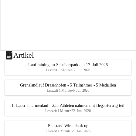
m
L
a
a
Artikel
Lauftraining im Schubertpark am 17. Juli 2026
Lesezeit 1 Minute
•
17. Juli 2026
Grenzlandlauf Drasenhofen - 5 Teilnehmer - 5 Medaillen
Lesezeit 1 Minute
•
6. Juli 2026
1. Laaer Thermenlauf - 235 Athleten nahmen mit Begeisterung teil
Lesezeit 1 Minute
•
22. Juni 2026
Endstand Winterlaufcup
Lesezeit 1 Minute
•
29. Jan. 2026