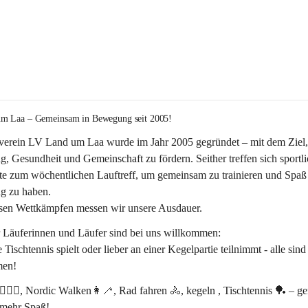
m Laa – Gemeinsam in Bewegung seit 2005!
verein 
LV Land um Laa
 wurde im Jahr 
2005
 gegründet – mit dem Ziel,
, Gesundheit und Gemeinschaft
 zu fördern. Seither treffen sich sportli
te zum 
wöchentlichen Lauftreff, 
um gemeinsam zu trainieren und Spaß 
 zu haben.
rsen Wettkämpfen messen wir unsere Ausdauer.
r Läuferinnen und Läufer sind bei uns willkommen:
 Tischtennis spielt oder lieber an einer Kegelpartie teilnimmt - alle sind
en! 
‍♂️🏃‍♀️, Nordic Walken👩‍🦯, Rad fahren 🚴, kegeln , Tischtennis 🏓 – 
 mehr Spaß!