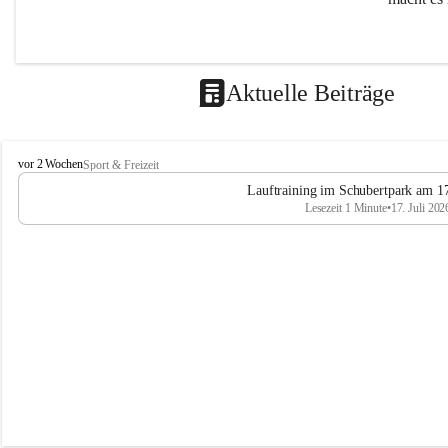
Aktuelle Beiträge
L
vor 2 Wochen
Sport & Freizeit
V
Lauftraining im Schubertpark am 17
L
Lesezeit 1 Minute
•
17. Juli 202
a
n
d
u
m
L
a
a