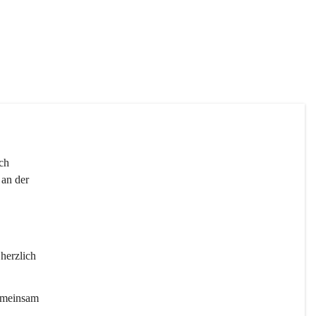
 
ch 
an der 
 herzlich 
gemeinsam 