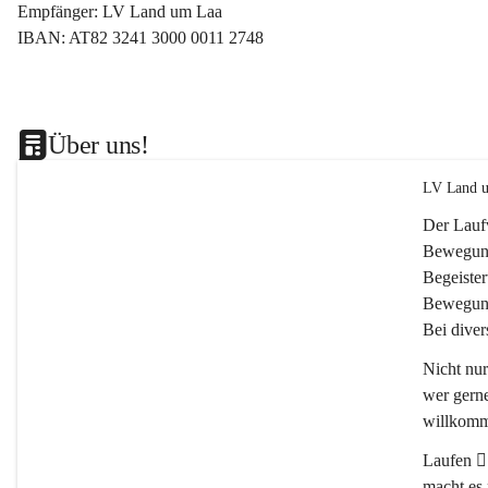
Empfänger: LV Land um Laa
IBAN: AT82 3241 3000 0011 2748
Über uns!
LV Land u
Der Lauf
Bewegung
Begeister
Bewegung
Bei dive
Nicht nu
wer gerne
willkomm
Laufen 🏃
macht es