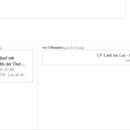
L
vor 5 Monaten
ng
Sport & Freizeit
V
LV Land um Laa - Ch
auf mit 
L
13
Les
a
its der Therme 
JUN
n
26, 07:00
d
Thermenplatz, 2136, Laa an der Thaya, Mistelbach, Niederösterreich, AUT
u
m
L
a
a