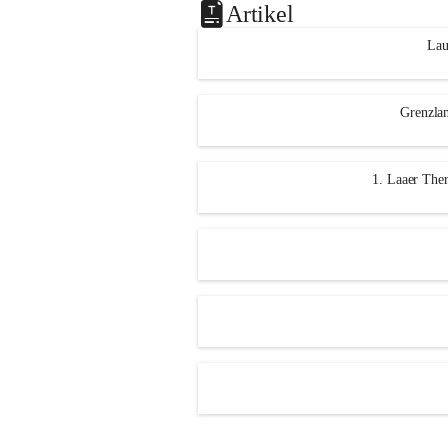
Artikel
Lau
Grenzlan
1. Laaer Ther