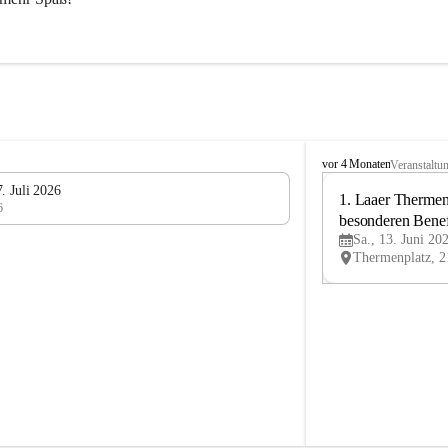
L
vor 4 Monaten
Veranstaltu
V
. Juli 2026
L
1. Laaer Thermenl
6
a
besonderen Benef
n
Sa., 13. Juni 20
Laa
d
u
m
L
a
a