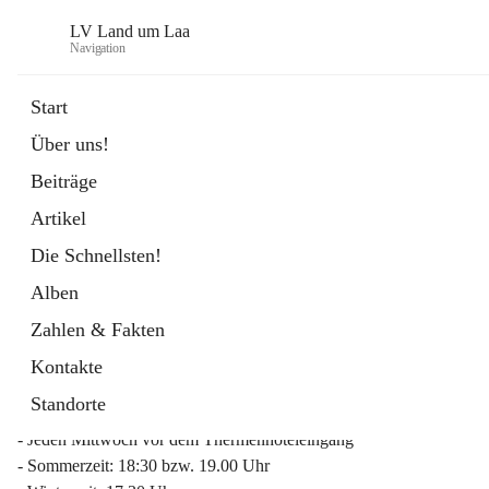
LV Land um Laa
Navigation
Start
Über uns!
öffnet
Weinviertler Raiffeisen Laufcup
Beiträge
in
Externe Webseite
neuem
Artikel
Tab
Die Schnellsten!
Alben
Zahlen & Fakten
Mitgliederinfo 2026
Kontakte
Lauftreff
Standorte
- Jeden Mittwoch vor dem Thermenhoteleingang
- Sommerzeit: 18:30 bzw. 19.00 Uhr