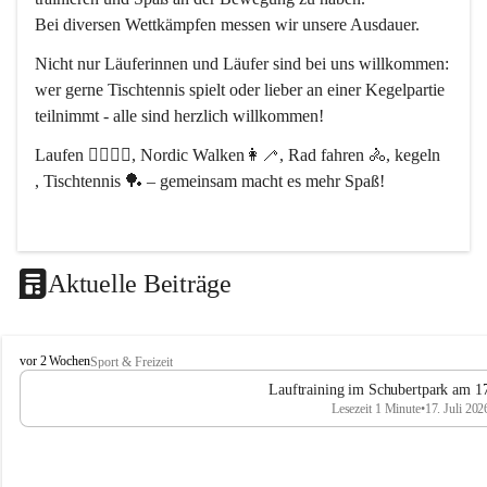
Bei diversen Wettkämpfen messen wir unsere Ausdauer.
Nicht nur Läuferinnen und Läufer sind bei uns willkommen:
wer gerne Tischtennis spielt oder lieber an einer Kegelpartie 
teilnimmt - alle sind herzlich willkommen! 
Laufen 🏃‍♂️🏃‍♀️, Nordic Walken👩‍🦯, Rad fahren 🚴, kegeln 
, Tischtennis 🏓 – gemeinsam macht es mehr Spaß!
Aktuelle Beiträge
L
vor 2 Wochen
Sport & Freizeit
V
Lauftraining im Schubertpark am 17
L
Lesezeit 1 Minute
•
17. Juli 202
a
n
d
u