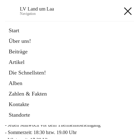
LV Land um Laa
Navigation
LV Land um Laa
Start
Über uns!
öffnet
Weinviertler Raiffeisen Laufcup
Beiträge
in
Externe Webseite
neuem
Artikel
Tab
Die Schnellsten!
Alben
Zahlen & Fakten
Mitgliederinfo 2026
Kontakte
Lauftreff
Standorte
- Jeden Mittwoch vor dem Thermenhoteleingang
- Sommerzeit: 18:30 bzw. 19.00 Uhr