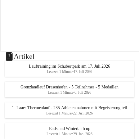
m
L
a
a
Artikel
Lauftraining im Schubertpark am 17. Juli 2026
Lesezeit 1 Minute
•
17. Juli 2026
Grenzlandlauf Drasenhofen - 5 Teilnehmer - 5 Medaillen
Lesezeit 1 Minute
•
6. Juli 2026
1. Laaer Thermenlauf - 235 Athleten nahmen mit Begeisterung teil
Lesezeit 1 Minute
•
22. Juni 2026
Endstand Winterlaufcup
Lesezeit 1 Minute
•
29. Jan. 2026