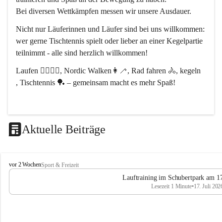
Bei diversen Wettkämpfen messen wir unsere Ausdauer.
Nicht nur Läuferinnen und Läufer sind bei uns willkommen:
wer gerne Tischtennis spielt oder lieber an einer Kegelpartie 
teilnimmt - alle sind herzlich willkommen! 
Laufen 🏃‍♂️🏃‍♀️, Nordic Walken👩‍🦯, Rad fahren 🚴, kegeln 
, Tischtennis 🏓 – gemeinsam macht es mehr Spaß!
Aktuelle Beiträge
L
vor 2 Wochen
Sport & Freizeit
V
Lauftraining im Schubertpark am 17
L
Lesezeit 1 Minute
•
17. Juli 202
a
n
d
u