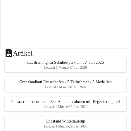
m
L
a
a
Artikel
Lauftraining im Schubertpark am 17. Juli 2026
Lesezeit 1 Minute
•
17. Juli 2026
Grenzlandlauf Drasenhofen - 5 Teilnehmer - 5 Medaillen
Lesezeit 1 Minute
•
6. Juli 2026
1. Laaer Thermenlauf - 235 Athleten nahmen mit Begeisterung teil
Lesezeit 1 Minute
•
22. Juni 2026
Endstand Winterlaufcup
Lesezeit 1 Minute
•
29. Jan. 2026