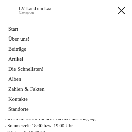
LV Land um Laa
Navigation
LV Land um Laa
Start
Über uns!
öffnet
Weinviertler Raiffeisen Laufcup
Beiträge
in
Externe Webseite
neuem
Artikel
Tab
Die Schnellsten!
Alben
Zahlen & Fakten
Mitgliederinfo 2026
Kontakte
Lauftreff
Standorte
- Jeden Mittwoch vor dem Thermenhoteleingang
- Sommerzeit: 18:30 bzw. 19.00 Uhr