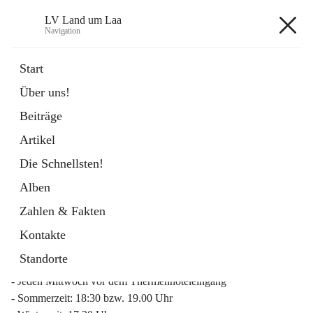
LV Land um Laa
Navigation
LV Land um Laa
Start
Über uns!
öffnet
Weinviertler Raiffeisen Laufcup
Beiträge
in
Externe Webseite
neuem
Artikel
Tab
Die Schnellsten!
Alben
Zahlen & Fakten
Mitgliederinfo 2026
Kontakte
Lauftreff
Standorte
- Jeden Mittwoch vor dem Thermenhoteleingang
- Sommerzeit: 18:30 bzw. 19.00 Uhr