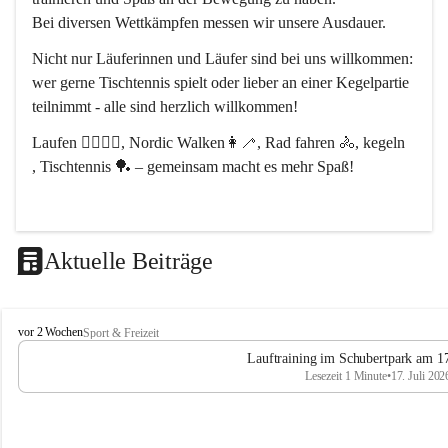
Bei diversen Wettkämpfen messen wir unsere Ausdauer.
Nicht nur Läuferinnen und Läufer sind bei uns willkommen:
wer gerne Tischtennis spielt oder lieber an einer Kegelpartie 
teilnimmt - alle sind herzlich willkommen! 
Laufen 🏃‍♂️🏃‍♀️, Nordic Walken👩‍🦯, Rad fahren 🚴, kegeln 
, Tischtennis 🏓 – gemeinsam macht es mehr Spaß!
Aktuelle Beiträge
L
vor 2 Wochen
Sport & Freizeit
V
Lauftraining im Schubertpark am 17
L
Lesezeit 1 Minute
•
17. Juli 202
a
n
d
u