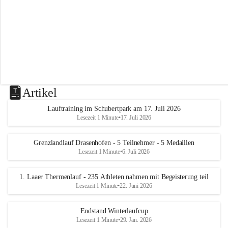
m
L
a
a
Artikel
Lauftraining im Schubertpark am 17. Juli 2026
Lesezeit 1 Minute
•
17. Juli 2026
Grenzlandlauf Drasenhofen - 5 Teilnehmer - 5 Medaillen
Lesezeit 1 Minute
•
6. Juli 2026
1. Laaer Thermenlauf - 235 Athleten nahmen mit Begeisterung teil
Lesezeit 1 Minute
•
22. Juni 2026
Endstand Winterlaufcup
Lesezeit 1 Minute
•
29. Jan. 2026