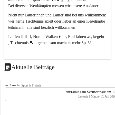
Bei diversen Wettkämpfen messen wir unsere Ausdauer.
Nicht nur Läuferinnen und Läufer sind bei uns willkommen:
wer gerne Tischtennis spielt oder lieber an einer Kegelpartie 
teilnimmt - alle sind herzlich willkommen! 
Laufen 🏃‍♂️🏃‍♀️, Nordic Walken👩‍🦯, Rad fahren 🚴, kegeln 
, Tischtennis 🏓 – gemeinsam macht es mehr Spaß!
Aktuelle Beiträge
L
vor 2 Wochen
Sport & Freizeit
V
Lauftraining im Schubertpark am 17
L
Lesezeit 1 Minute
•
17. Juli 202
a
n
d
u