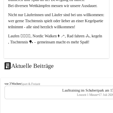
Bei diversen Wettkämpfen messen wir unsere Ausdauer.
Nicht nur Läuferinnen und Läufer sind bei uns willkommen:
wer gerne Tischtennis spielt oder lieber an einer Kegelpartie 
teilnimmt - alle sind herzlich willkommen! 
Laufen 🏃‍♂️🏃‍♀️, Nordic Walken👩‍🦯, Rad fahren 🚴, kegeln 
, Tischtennis 🏓 – gemeinsam macht es mehr Spaß!
Aktuelle Beiträge
L
vor 3 Wochen
Sport & Freizeit
V
Lauftraining im Schubertpark am 17
L
Lesezeit 1 Minute
•
17. Juli 202
a
n
d
u