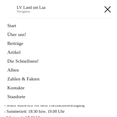
LV Land um Laa
Navigation
LV Land um Laa
Start
Über uns!
öffnet
Weinviertler Raiffeisen Laufcup
Beiträge
in
Externe Webseite
neuem
Artikel
Tab
Die Schnellsten!
Alben
Zahlen & Fakten
Mitgliederinfo 2026
Kontakte
Lauftreff
Standorte
- Jeden Mittwoch vor dem Thermenhoteleingang
- Sommerzeit: 18:30 bzw. 19.00 Uhr