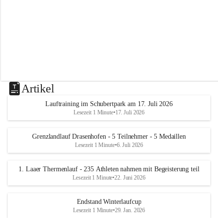
m
L
a
a
Artikel
Lauftraining im Schubertpark am 17. Juli 2026
Lesezeit 1 Minute
•
17. Juli 2026
Grenzlandlauf Drasenhofen - 5 Teilnehmer - 5 Medaillen
Lesezeit 1 Minute
•
6. Juli 2026
1. Laaer Thermenlauf - 235 Athleten nahmen mit Begeisterung teil
Lesezeit 1 Minute
•
22. Juni 2026
Endstand Winterlaufcup
Lesezeit 1 Minute
•
29. Jan. 2026