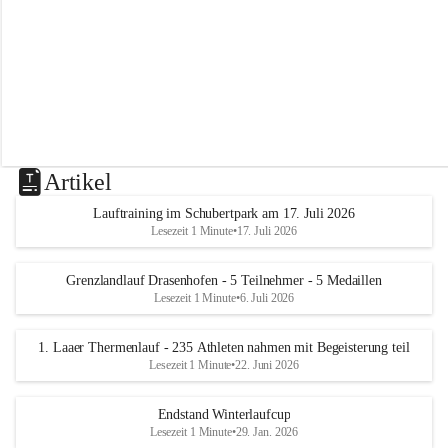
m
L
a
a
Artikel
Lauftraining im Schubertpark am 17. Juli 2026
Lesezeit 1 Minute
•
17. Juli 2026
Grenzlandlauf Drasenhofen - 5 Teilnehmer - 5 Medaillen
Lesezeit 1 Minute
•
6. Juli 2026
1. Laaer Thermenlauf - 235 Athleten nahmen mit Begeisterung teil
Lesezeit 1 Minute
•
22. Juni 2026
Endstand Winterlaufcup
Lesezeit 1 Minute
•
29. Jan. 2026