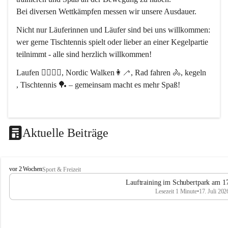
Bei diversen Wettkämpfen messen wir unsere Ausdauer.
Nicht nur Läuferinnen und Läufer sind bei uns willkommen:
wer gerne Tischtennis spielt oder lieber an einer Kegelpartie 
teilnimmt - alle sind herzlich willkommen! 
Laufen 🏃‍♂️🏃‍♀️, Nordic Walken👩‍🦯, Rad fahren 🚴, kegeln 
, Tischtennis 🏓 – gemeinsam macht es mehr Spaß!
Aktuelle Beiträge
L
vor 2 Wochen
Sport & Freizeit
V
Lauftraining im Schubertpark am 17
L
Lesezeit 1 Minute
•
17. Juli 202
a
n
d
u