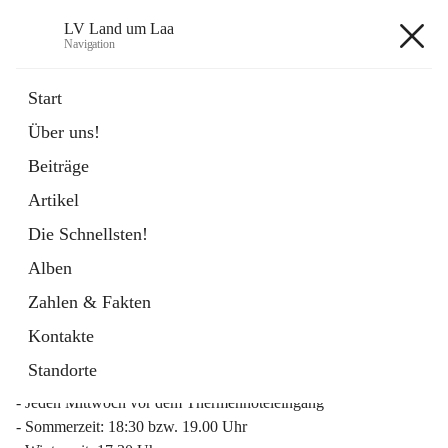
LV Land um Laa
Navigation
LV Land um Laa
Start
Über uns!
öffnet
Weinviertler Raiffeisen Laufcup
Beiträge
in
Externe Webseite
neuem
Artikel
Tab
Die Schnellsten!
Alben
Zahlen & Fakten
Mitgliederinfo 2026
Kontakte
Lauftreff
Standorte
- Jeden Mittwoch vor dem Thermenhoteleingang
- Sommerzeit: 18:30 bzw. 19.00 Uhr