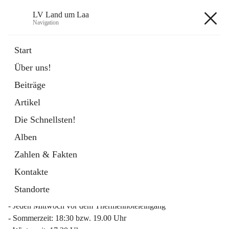
LV Land um Laa
Navigation
LV Land um Laa
Start
Über uns!
öffnet
Weinviertler Raiffeisen Laufcup
Beiträge
in
Externe Webseite
neuem
Artikel
Tab
Die Schnellsten!
Alben
Zahlen & Fakten
Mitgliederinfo 2026
Kontakte
Lauftreff
Standorte
- Jeden Mittwoch vor dem Thermenhoteleingang
- Sommerzeit: 18:30 bzw. 19.00 Uhr