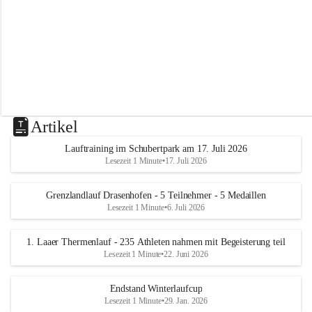
m
L
a
a
Artikel
Lauftraining im Schubertpark am 17. Juli 2026
Lesezeit 1 Minute
•
17. Juli 2026
Grenzlandlauf Drasenhofen - 5 Teilnehmer - 5 Medaillen
Lesezeit 1 Minute
•
6. Juli 2026
1. Laaer Thermenlauf - 235 Athleten nahmen mit Begeisterung teil
Lesezeit 1 Minute
•
22. Juni 2026
Endstand Winterlaufcup
Lesezeit 1 Minute
•
29. Jan. 2026