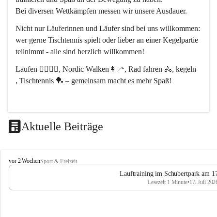
Bei diversen Wettkämpfen messen wir unsere Ausdauer.
Nicht nur Läuferinnen und Läufer sind bei uns willkommen:
wer gerne Tischtennis spielt oder lieber an einer Kegelpartie 
teilnimmt - alle sind herzlich willkommen! 
Laufen 🏃‍♂️🏃‍♀️, Nordic Walken👩‍🦯, Rad fahren 🚴, kegeln 
, Tischtennis 🏓 – gemeinsam macht es mehr Spaß!
Aktuelle Beiträge
L
vor 2 Wochen
Sport & Freizeit
V
Lauftraining im Schubertpark am 17
L
Lesezeit 1 Minute
•
17. Juli 202
a
n
d
u